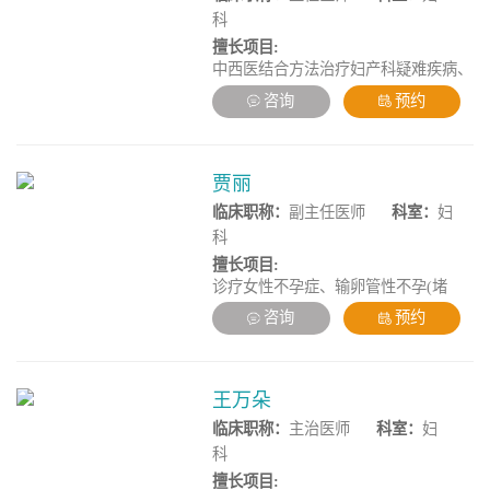
科
擅长项目:
中西医结合方法治疗妇产科疑难疾病、
不孕症、体外受精-胚胎移植的中医辅
咨询
预约
助治疗、子宫内膜异位症、反复自然流
产、卵巢储备功能减退、多囊卵巢综合
征
贾丽
临床职称：
副主任医师
科室：
妇
科
擅长项目:
诊疗女性不孕症、输卵管性不孕(堵
塞、积水)、宫腔粘连、复发性流产、
咨询
预约
卵巢早衰、卵巢性不孕、内分泌失调、
多囊卵巢综合征、子宫内膜异位症、子
宫腺肌症、子宫内膜息肉、子宫异常出
血、免疫性不孕、排卵障碍、孕前检
王万朵
查、婚前检查、辅助生殖治疗、生育力
临床职称：
主治医师
科室：
妇
评估、输卵管治疗、不孕不育各类不孕
科
症的诊治等疑难病症的诊断与治疗，对
擅长项目:
生育方面操作娴熟成功帮助众多患者圆