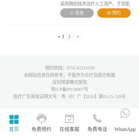
采用微创技术治疗人工流产、子宫肌
了生育梦。
瘤、卵巢囊肿、月经不调、宫颈炎、宫
咨询
预约
颈息肉、子宫肌腺症、女性不孕症及妇
科疑难病症。在治疗女性会阴撕裂、脏
器脱垂、阴道松弛、压力性尿失禁、私
密整形，轻私密维养，可根治各类顽固
«
1
2
»
性的妇科炎症，外阴白斑，外阴瘙痒有
自己根治秘方。
预约热线：0755-82316199
本网站信息仅供参考，不能作为诊疗及医疗依据
深圳博爱曙光医院
粤ICP备09136007号
医疗广告审查证明文号：粤（B）广【2026】第03-25-328号
首页
免费预约
在线客服
免费电话
WhatsApp