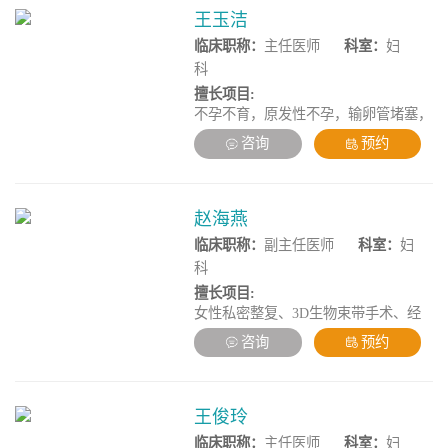
王玉洁
临床职称：
主任医师
科室：
妇
科
擅长项目:
不孕不育，原发性不孕，输卵管堵塞，
输卵管积水，多囊卵巢综合征，月经
咨询
预约
病，妇科生殖内分泌，子宫内膜疾病管
理，宫颈疾病，复发性流产，复杂性人
工流产诊治。
赵海燕
临床职称：
副主任医师
科室：
妇
科
擅长项目:
女性私密整复、3D生物束带手术、经
阴道微创手术、宫腔镜复杂手术、腹腔
咨询
预约
镜高难度手术、不孕不育、月经不调、
多囊卵巢，更年期综合征、盆底康复治
疗、妇科常见病诊疗、尿失禁及盆底脏
器脱垂手术。
王俊玲
临床职称：
主任医师
科室：
妇