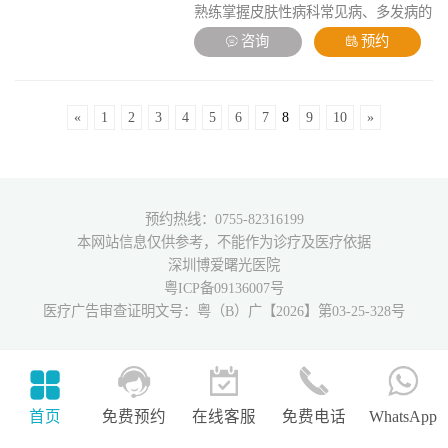
熟练掌握皮肤性病科常见病、多发病的
诊断和洽疗尤其对白癜风、银屑病、痤
咨询
预约
疮、脱发、皮肤感染性接触传染病的诊
治，有较丰富的经验。
«
1
2
3
4
5
6
7
8
9
10
»
预约热线：0755-82316199
本网站信息仅供参考，不能作为诊疗及医疗依据
深圳博爱曙光医院
粤ICP备09136007号
医疗广告审查证明文号：粤（B）广【2026】第03-25-328号
首页
免费预约
在线客服
免费电话
WhatsApp