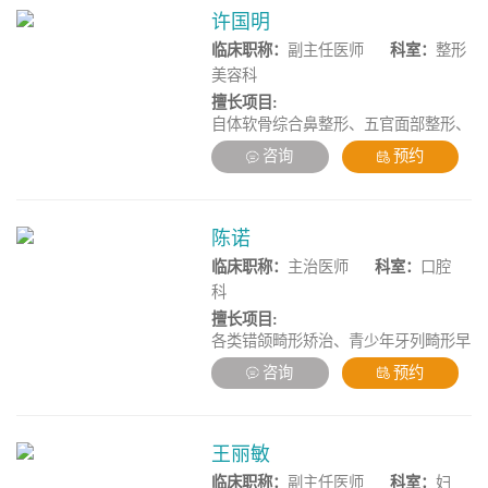
许国明
临床职称：
副主任医师
科室：
整形
美容科
擅长项目:
自体软骨综合鼻整形、五官面部整形、
自体脂肪移植美容塑形、乳房整形及各
咨询
预约
项失败手术修复术等。
陈诺
临床职称：
主治医师
科室：
口腔
科
擅长项目:
各类错颌畸形矫治、青少年牙列畸形早
矫、前牙美学修复、数字化修复、牙体
咨询
预约
牙髓病治疗、复杂牙周病综合治疗、疑
难根管的显微治疗。
王丽敏
临床职称：
副主任医师
科室：
妇