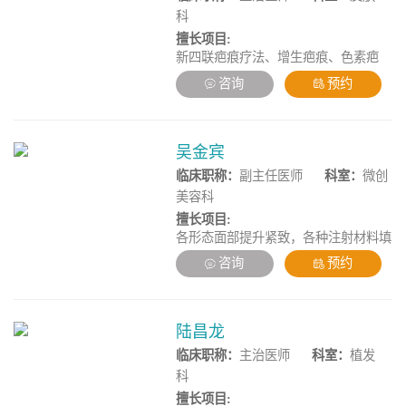
病、痛风及痛风结石、慢性咳嗽、慢性
科
胃炎、慢性肠炎、肾病综合征、精神分
擅长项目:
裂症、帕金森氏症、抑郁症、肥胖症等
新四联疤痕疗法、增生疤痕、色素疤
疾病，擅长通过中药内服调理及针灸埋
痕、妊娠纹修复、凹陷疤痕及痘坑痘印
线治疗小针刀治疗各疾病，具有丰富的
咨询
预约
修复、手术疤痕修复。
临床经验。
吴金宾
临床职称：
副主任医师
科室：
微创
美容科
擅长项目:
各形态面部提升紧致，各种注射材料填
充塑形，面部精细化脂肪移植雕塑多术
咨询
预约
式注射联合光电及线性提拉高定面部年
轻化综合设计治疗，独创面部多层抗衰
专利技术。
陆昌龙
临床职称：
主治医师
科室：
植发
科
擅长项目: