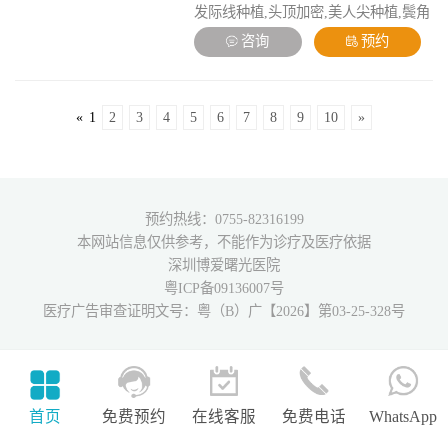
发际线种植,头顶加密,美人尖种植,鬓角
种植,胡须种植,私密种植,疤痕种植,植
咨询
预约
发修复
«
1
2
3
4
5
6
7
8
9
10
»
预约热线：0755-82316199
本网站信息仅供参考，不能作为诊疗及医疗依据
深圳博爱曙光医院
粤ICP备09136007号
医疗广告审查证明文号：粤（B）广【2026】第03-25-328号
首页
免费预约
在线客服
免费电话
WhatsApp