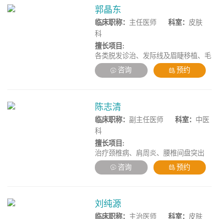
郭晶东
临床职称：
主任医师
科室：
皮肤
科
擅长项目:
各类脱发诊治、发际线及眉睫移植、毛
发整形，擅长各类毛发疾病的综合治
咨询
预约
疗、FUE无痕毛发移植术、复杂性毛发
缺损、疤痕性眉睫缺损的再造，卷翘睫
毛移植术、个性化艺术植眉、发际线再
造、面部轮廓重塑、胡须再造、鬓角移
陈志清
植术、体毛移植术、毛发移植失败的精
临床职称：
副主任医师
科室：
中医
细修复等整形外科手术。
科
擅长项目:
治疗颈椎病、肩周炎、腰椎间盘突出
症、网球肘，腱鞘炎、运动损伤、筋膜
咨询
预约
炎、静脉曲张、膝关节骨性关节炎，风
湿类风湿关节炎、面神经炎，三叉神经
痛、带状疱疹、脊柱侧弯、骨盆歪斜、
小儿脑瘫、顽固性皮肤病、久不愈合溃
刘纯源
疡、心脑血管病、中风后遗症、糖尿
临床职称：
主治医师
科室：
皮肤