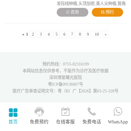
发际线种植,头顶加密,美人尖种植,鬓角
种植,胡须种植,私密种植,疤痕种植,植
咨询
预约
发修复
«
1
2
3
4
5
6
7
8
9
10
»
预约热线：0755-82316199
本网站信息仅供参考，不能作为诊疗及医疗依据
深圳博爱曙光医院
粤ICP备09136007号
医疗广告审查证明文号：粤（B）广【2026】第03-25-328号
首页
免费预约
在线客服
免费电话
WhatsApp