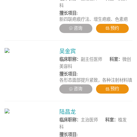
病、痛风及痛风结石、慢性咳嗽、慢性
科
胃炎、慢性肠炎、肾病综合征、精神分
擅长项目:
裂症、帕金森氏症、抑郁症、肥胖症等
新四联疤痕疗法、增生疤痕、色素疤
疾病，擅长通过中药内服调理及针灸埋
痕、妊娠纹修复、凹陷疤痕及痘坑痘印
线治疗小针刀治疗各疾病，具有丰富的
咨询
预约
修复、手术疤痕修复。
临床经验。
吴金宾
临床职称：
副主任医师
科室：
微创
美容科
擅长项目:
各形态面部提升紧致，各种注射材料填
充塑形，面部精细化脂肪移植雕塑多术
咨询
预约
式注射联合光电及线性提拉高定面部年
轻化综合设计治疗，独创面部多层抗衰
专利技术。
陆昌龙
临床职称：
主治医师
科室：
植发
科
擅长项目: