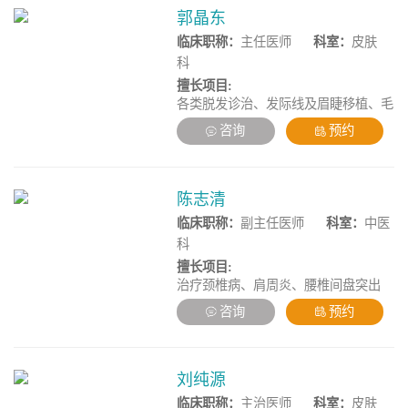
郭晶东
临床职称：
主任医师
科室：
皮肤
科
擅长项目:
各类脱发诊治、发际线及眉睫移植、毛
发整形，擅长各类毛发疾病的综合治
咨询
预约
疗、FUE无痕毛发移植术、复杂性毛发
缺损、疤痕性眉睫缺损的再造，卷翘睫
毛移植术、个性化艺术植眉、发际线再
造、面部轮廓重塑、胡须再造、鬓角移
陈志清
植术、体毛移植术、毛发移植失败的精
临床职称：
副主任医师
科室：
中医
细修复等整形外科手术。
科
擅长项目:
治疗颈椎病、肩周炎、腰椎间盘突出
症、网球肘，腱鞘炎、运动损伤、筋膜
咨询
预约
炎、静脉曲张、膝关节骨性关节炎，风
湿类风湿关节炎、面神经炎，三叉神经
痛、带状疱疹、脊柱侧弯、骨盆歪斜、
小儿脑瘫、顽固性皮肤病、久不愈合溃
刘纯源
疡、心脑血管病、中风后遗症、糖尿
临床职称：
主治医师
科室：
皮肤