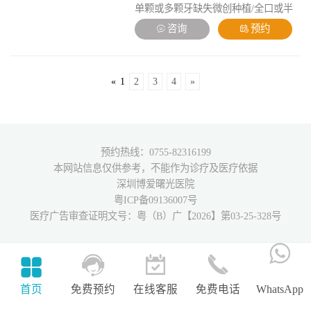
单颗或多颗牙缺失微创种植/全口或半
口种植修复/3D数字化种植修复/即刻种
咨询
预约
植即刻修复/上颌窦内外提升手术。
«
1
2
3
4
»
预约热线：0755-82316199
本网站信息仅供参考，不能作为诊疗及医疗依据
深圳博爱曙光医院
粤ICP备09136007号
医疗广告审查证明文号：粤（B）广【2026】第03-25-328号
首页
免费预约
在线客服
免费电话
WhatsApp