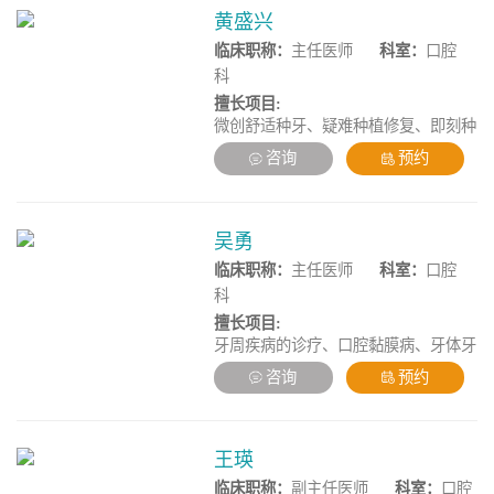
黄盛兴
临床职称：
主任医师
科室：
口腔
科
擅长项目:
微创舒适种牙、疑难种植修复、即刻种
植/即刻负重、高龄精准种植、牙列缺
咨询
预约
陷种植修复、口腔颌面肿瘤、颌面创伤
修复治疗
吴勇
临床职称：
主任医师
科室：
口腔
科
擅长项目:
牙周疾病的诊疗、口腔黏膜病、牙体牙
髓病治疗、疑难牙周病的系统性治疗、
咨询
预约
复杂牙周病的综合性治疗。
王瑛
临床职称：
副主任医师
科室：
口腔