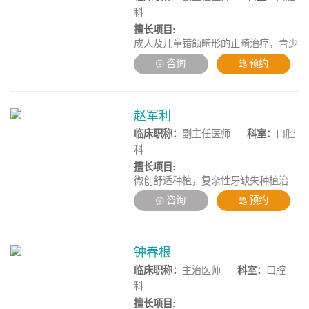
科
擅长项目:
成人及儿童错颌畸形的正畸治疗，青少
年牙性及骨性畸形矫治，无托槽隐形矫
咨询
预约
正技术，轻力矫治托槽技术，微创美学
修复技术，成人美学矫治，数字化精确
正畸，复杂疑难病例矫治，多学科复合
病例矫治
赵军利
临床职称：
副主任医师
科室：
口腔
科
擅长项目:
微创舒适种植，复杂性牙缺失种植治
疗，全口/半口种植手术，全口/半口即
咨询
预约
刻负重种植，上颌窦内、外提升术，复
杂疑难种植穿翼种植手术，各类骨移
植、骨劈开等骨增量手术，各项口腔颌
面外科手术及口腔肿瘤切除手术、可会
钟春根
诊口腔颌面外科疾病、口腔关节疾病，
临床职称：
主治医师
科室：
口腔
口腔粘膜病等
科
擅长项目: