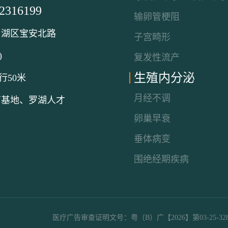
82316199
输卵管梗阻
罗湖区宝安北路
子宫畸形
)
复发性流产
生殖内分泌
行50米
月经不调
育基地、罗湖人才
卵巢早衰
垂体病变
围绝经期疾病
医疗广告审查证明文号：粤（B）广【2026】第03-25-32