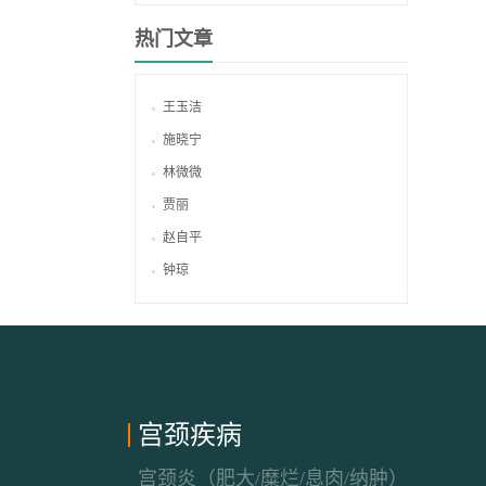
热门文章
王玉洁
施晓宁
林微微
贾丽
赵自平
钟琼
宫颈疾病
宫颈炎（肥大/糜烂/息肉/纳肿）