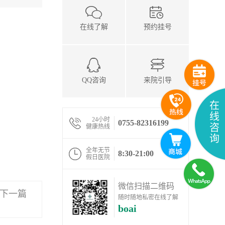
在线了解
预约挂号
QQ咨询
来院引导
在
线
24小时
0755-82316199
咨
健康热线
询
全年无节
8:30-21:00
假日医院
微信扫描二维码
下一篇
随时随地私密在线了解
boai