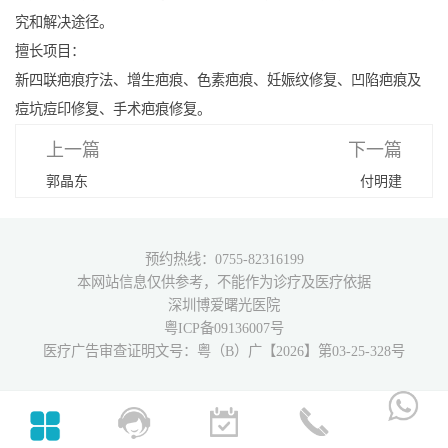
究和解决途径。
擅长项目：
新四联疤痕疗法、增生疤痕、色素疤痕、妊娠纹修复、凹陷疤痕及
痘坑痘印修复、手术疤痕修复。
上一篇
下一篇
郭晶东
付明建
预约热线：0755-82316199
本网站信息仅供参考，不能作为诊疗及医疗依据
深圳博爱曙光医院
粤ICP备09136007号
医疗广告审查证明文号：粤（B）广【2026】第03-25-328号