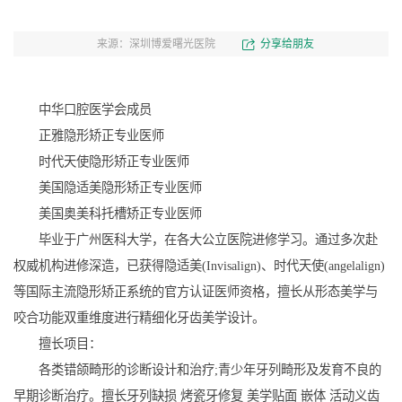
来源：深圳博爱曙光医院
分享给朋友
中华口腔医学会成员
正雅隐形矫正专业医师
时代天使隐形矫正专业医师
美国隐适美隐形矫正专业医师
美国奥美科托槽矫正专业医师
毕业于广州医科大学，在各大公立医院进修学习。通过多次赴
权威机构进修深造，已获得隐适美(Invisalign)、时代天使(angelalign)
等国际主流隐形矫正系统的官方认证医师资格，擅长从形态美学与
咬合功能双重维度进行精细化牙齿美学设计。
擅长项目：
各类错颌畸形的诊断设计和治疗;青少年牙列畸形及发育不良的
早期诊断治疗。擅长牙列缺损 烤瓷牙修复 美学贴面 嵌体 活动义齿