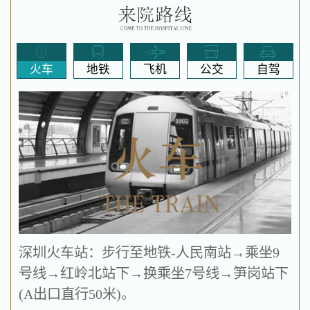
火车
地铁
飞机
公交
自驾
深圳火车站：步行至地铁-人民南站→乘坐9
号线→红岭北站下→换乘坐7号线→笋岗站下
(A出口直行50米)。