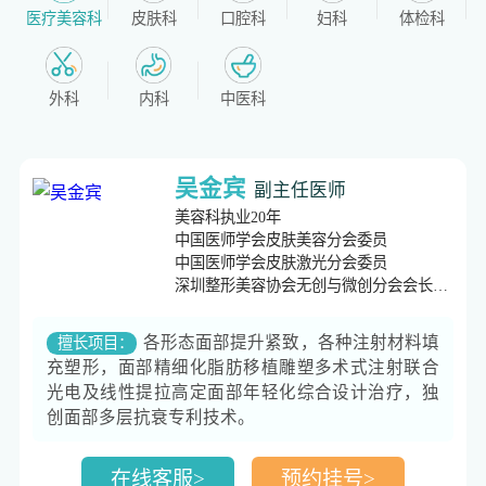
医疗美容科
皮肤科
口腔科
妇科
体检科
外科
内科
中医科
吴金宾
副主任医师
美容科执业20年
中国医师学会皮肤美容分会委员
中国医师学会皮肤激光分会委员
深圳整形美容协会无创与微创分会会长
上海莱叙利斯(中国)专家
各形态面部提升紧致，各种注射材料填
擅长项目：
充塑形，面部精细化脂肪移植雕塑多术式注射联合
光电及线性提拉高定面部年轻化综合设计治疗，独
创面部多层抗衰专利技术。
在线客服>
预约挂号>