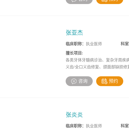
张亚杰
临床职称：
执业医师
科室
擅长项目:
各类牙体牙髓病诊治、复杂牙周疾病
义齿/全口义齿修复、颌面部缺损修
咨询
预约
张炎炎
临床职称：
执业医师
科室