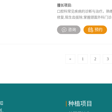
擅长项目:
口腔科常见疾病的诊断与治疗。熟练
修复,阻生齿拔除;掌握颌面外科门诊
龈瘤切除术。
咨询
预约
«
1
2
3
种植项目
知
礼