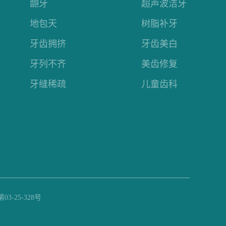
龅牙
超声波洁牙
地包天
树脂补牙
牙齿拥挤
牙齿美白
牙列不齐
美齿修复
牙缝稀疏
儿童齿科
-25-328号