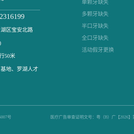
单颗牙缺失
多颗牙缺失
82316199
半口牙缺失
罗湖区宝安北路
全口牙缺失
)
活动假牙更换
行50米
育基地、罗湖人才
6007号
医疗广告审查证明文号：粤（B）广【2026】第03