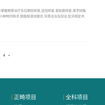
掌握根管治疗及后期冠修复,连冠修复,瓷贴面修复;美学树脂
小肿物切除术,颌面部清创缝合,牙周洁治及刮治,松牙固定术,
4
»
正畸项目
全科项目