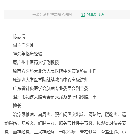
来源：深圳博爱曙光医院
分享给朋友
陈志清
副主任医师
30余年临床经验
原广州中医药大学副教授
原南方医科大北滘人民医院中医康复科副主任
原深圳大学医学院继续教育中心高级讲师
广东省针灸医学会脑病专业委员会副主委
深圳市残疾人联合会第六届及第七届残联理事
擅长：
治疗颈椎病、肩周炎、腰椎间盘突出症、网球肘，腱鞘炎、运
动损伤、筋膜炎、静脉曲张、膝关节骨性关节炎，风湿类风湿关节
炎、面神经炎，三叉神经痛、带状疱疹、脊柱侧弯、骨盆歪斜、小