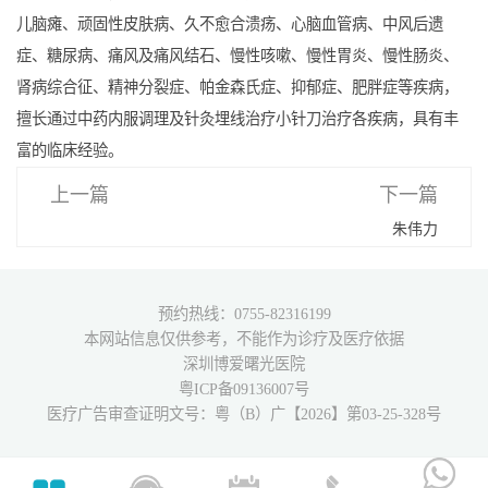
儿脑瘫、顽固性皮肤病、久不愈合溃疡、心脑血管病、中风后遗
症、糖尿病、痛风及痛风结石、慢性咳嗽、慢性胃炎、慢性肠炎、
肾病综合征、精神分裂症、帕金森氏症、抑郁症、肥胖症等疾病，
擅长通过中药内服调理及针灸埋线治疗小针刀治疗各疾病，具有丰
富的临床经验。
上一篇
下一篇
朱伟力
预约热线：0755-82316199
本网站信息仅供参考，不能作为诊疗及医疗依据
深圳博爱曙光医院
粤ICP备09136007号
医疗广告审查证明文号：粤（B）广【2026】第03-25-328号