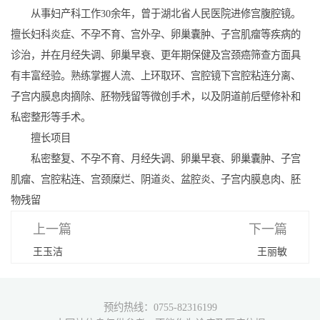
从事妇产科工作30余年，曾于湖北省人民医院进修宫腹腔镜。
擅长妇科炎症、不孕不育、宫外孕、卵巢囊肿、子宫肌瘤等疾病的
诊治，并在月经失调、卵巢早衰、更年期保健及宫颈癌筛查方面具
有丰富经验。熟练掌握人流、上环取环、宫腔镜下宫腔粘连分离、
子宫内膜息肉摘除、胚物残留等微创手术，以及阴道前后壁修补和
私密整形等手术。
擅长项目
私密整复、不孕不育、月经失调、卵巢早衰、卵巢囊肿、子宫
肌瘤、宫腔粘连、宫颈糜烂、阴道炎、盆腔炎、子宫内膜息肉、胚
物残留
上一篇
下一篇
王玉洁
王丽敏
预约热线：0755-82316199