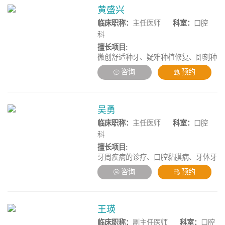
黄盛兴
临床职称：
主任医师
科室：
口腔
科
擅长项目:
微创舒适种牙、疑难种植修复、即刻种
植/即刻负重、高龄精准种植、牙列缺
咨询
预约
陷种植修复、口腔颌面肿瘤、颌面创伤
修复治疗
吴勇
临床职称：
主任医师
科室：
口腔
科
擅长项目:
牙周疾病的诊疗、口腔黏膜病、牙体牙
髓病治疗、疑难牙周病的系统性治疗、
咨询
预约
复杂牙周病的综合性治疗。
王瑛
临床职称：
副主任医师
科室：
口腔