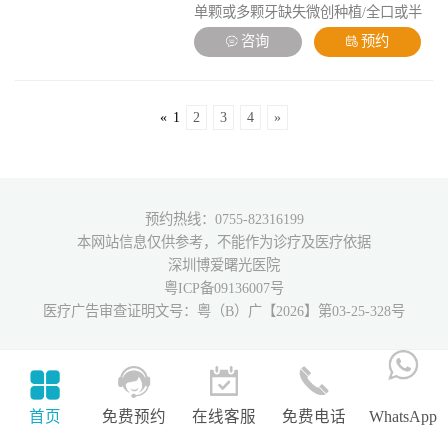
单颗或多颗牙缺失微创种植/全口或半
口种植修复/3D数字化种植修复/即刻种
咨询
预约
植即刻修复/上颌窦内外提升手术。
«
1
2
3
4
»
预约热线：0755-82316199
本网站信息仅供参考，不能作为诊疗及医疗依据
深圳博爱曙光医院
粤ICP备09136007号
医疗广告审查证明文号：粤（B）广【2026】第03-25-328号
首页
免费预约
在线客服
免费电话
WhatsApp