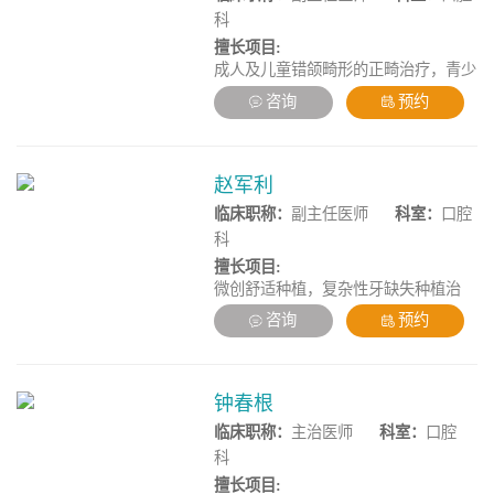
科
擅长项目:
成人及儿童错颌畸形的正畸治疗，青少
年牙性及骨性畸形矫治，无托槽隐形矫
咨询
预约
正技术，轻力矫治托槽技术，微创美学
修复技术，成人美学矫治，数字化精确
正畸，复杂疑难病例矫治，多学科复合
病例矫治
赵军利
临床职称：
副主任医师
科室：
口腔
科
擅长项目:
微创舒适种植，复杂性牙缺失种植治
疗，全口/半口种植手术，全口/半口即
咨询
预约
刻负重种植，上颌窦内、外提升术，复
杂疑难种植穿翼种植手术，各类骨移
植、骨劈开等骨增量手术，各项口腔颌
面外科手术及口腔肿瘤切除手术、可会
钟春根
诊口腔颌面外科疾病、口腔关节疾病，
临床职称：
主治医师
科室：
口腔
口腔粘膜病等
科
擅长项目: